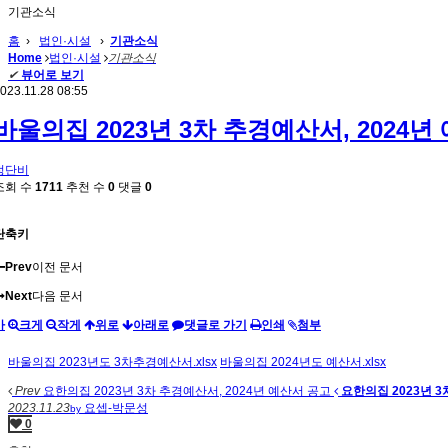
기관소식
홈
›
법인·시설
›
기관소식
Home
법인·시설
기관소식
✔
뷰어로 보기
023.11.28 08:55
바울의집 2023년 3차 추경예산서, 2024년
정단비
조회 수
1711
추천 수
0
댓글
0
단축키
Prev
이전 문서
Next
다음 문서
가
크게
작게
위로
아래로
댓글로 가기
인쇄
첨부
바울의집 2023년도 3차추경예산서.xlsx
바울의집 2024년도 예산서.xlsx
Prev
요한의집 2023년 3차 추경예산서, 2024년 예산서 공고
요한의집 2023년 3
2023.11.23
요셉-박문성
by
0