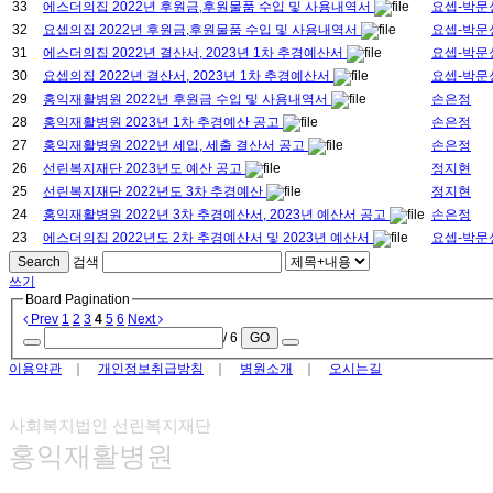
33
에스더의집 2022년 후원금,후원물품 수입 및 사용내역서
요셉-박문
32
요셉의집 2022년 후원금,후원물품 수입 및 사용내역서
요셉-박문
31
에스더의집 2022년 결산서, 2023년 1차 추경예산서
요셉-박문
30
요셉의집 2022년 결산서, 2023년 1차 추경예산서
요셉-박문
29
홍익재활병원 2022년 후원금 수입 및 사용내역서
손은정
28
홍익재활병원 2023년 1차 추경예산 공고
손은정
27
홍익재활병원 2022년 세입, 세출 결산서 공고
손은정
26
선린복지재단 2023년도 예산 공고
정지현
25
선린복지재단 2022년도 3차 추경예산
정지현
24
홍익재활병원 2022년 3차 추경예산서, 2023년 예산서 공고
손은정
23
에스더의집 2022년도 2차 추경예산서 및 2023년 예산서
요셉-박문
Search
검색
쓰기
Board Pagination
Prev
1
2
3
4
5
6
Next
/ 6
GO
이용약관
｜
개인정보취급방침
｜
병원소개
｜
오시는길
사회복지법인 선린복지재단
홍익재활병원