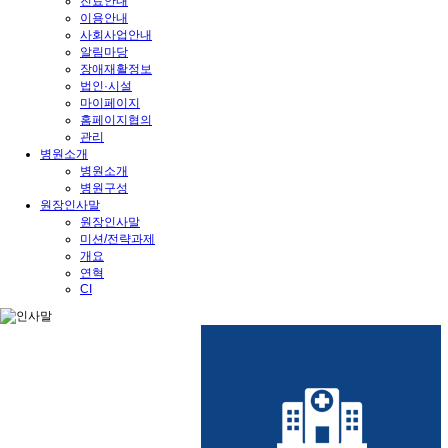
진료안내
이용안내
사회사업안내
알림마당
장애재활정보
법인·시설
마이페이지
홈페이지협의
관리
병원소개
병원소개
병원구성
원장인사말
원장인사말
미션/전략과제
개요
연혁
CI