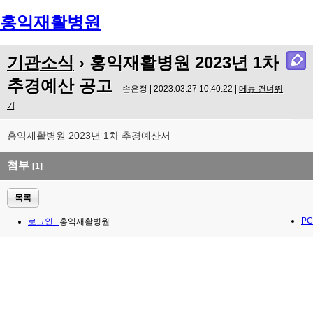
홍익재활병원
Menu
기관소식
› 홍익재활병원 2023년 1차
추경예산 공고
손은정 | 2023.03.27 10:40:22 |
메뉴 건너뛰
기
홍익재활병원 2023년 1차 추경예산서
첨부
[1]
목록
PC
로그인...
홍익재활병원