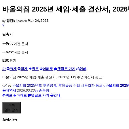
바울의집 2025년 세입·세출 결산서, 202
정단비
Mar 24, 2026
by
posted
?
단축키
Prev
이전 문서
Next
다음 문서
ESC
닫기
가
크게
작게
위로
아래로
댓글로 가기
인쇄
바울의집 2025년 세입·세출 결산서, 2026년 1차 추경예산서 공고
Prev
바울의집 2025년도 후원금 및 후원물품 수입 사용결과 통보
바울의집 202
용내역서
2026.03.23
손은정
by
위로
아래로
댓글로 가기
인쇄
목록
열기
닫기
Articles