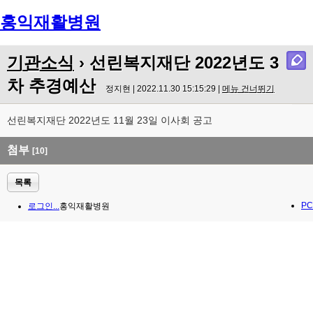
홍익재활병원
Menu
기관소식
› 선린복지재단 2022년도 3
차 추경예산
정지현 | 2022.11.30 15:15:29 |
메뉴 건너뛰기
선린복지재단 2022년도 11월 23일 이사회 공고
첨부
[10]
목록
PC
로그인...
홍익재활병원