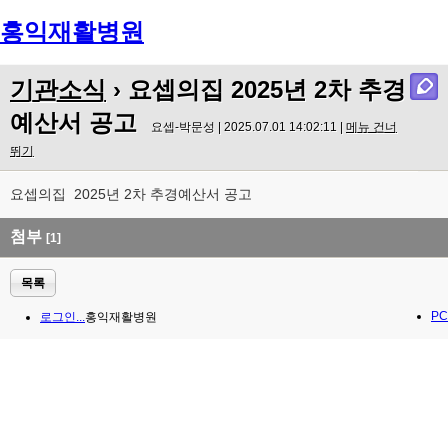
홍익재활병원
Menu
기관소식
› 요셉의집 2025년 2차 추경
예산서 공고
요셉-박문성 | 2025.07.01 14:02:11 |
메뉴 건너
뛰기
요셉의집 2025년 2차 추경예산서 공고
첨부
[1]
목록
PC
로그인...
홍익재활병원